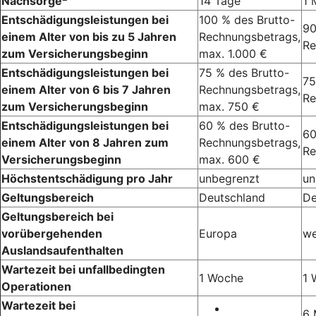
Nachsorge
14 Tage
1 
Entschädigungsleistungen bei
100 % des Brutto-
90
einem Alter von bis zu 5 Jahren
Rechnungsbetrags,
Re
zum Versicherungsbeginn
max. 1.000 €
Entschädigungsleistungen bei
75 % des Brutto-
75
einem Alter von 6 bis 7 Jahren
Rechnungsbetrags,
Re
zum Versicherungsbeginn
max. 750 €
Entschädigungsleistungen bei
60 % des Brutto-
60
einem Alter von 8 Jahren zum
Rechnungsbetrags,
Re
Versicherungsbeginn
max. 600 €
Höchstentschädigung pro Jahr
unbegrenzt
un
Geltungsbereich
Deutschland
De
Geltungsbereich bei
vorübergehenden
Europa
we
Auslandsaufenthalten
Wartezeit bei unfallbedingten
1 Woche
1 
Operationen
Wartezeit bei
6 