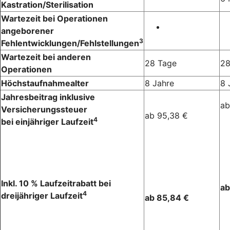
Kastration/Sterilisation
Wartezeit bei Operationen
angeborener
3
Fehlentwicklungen/Fehlstellungen
Wartezeit bei anderen
28 Tage
28
Operationen
Höchstaufnahmealter
8 Jahre
8 
Jahresbeitrag inklusive
ab
Versicherungssteuer
ab 95,38 €
4
bei einjähriger Laufzeit
Inkl. 10 % Laufzeitrabatt bei
ab
4
dreijähriger Laufzeit
ab 85,84 €