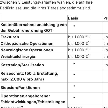
zwischen 3 Leistungsvarianten wählen, die auf Ihre
Bedürfnisse und die Ihres Tieres abgestimmt sind.
Basis
P
Kostenübernahme unabhängig von
der Gebührenordnung GOT
1
Frakturen
bis 1.000 €
un
1
Orthopädische Operationen
bis 1.000 €
un
1
Neurologische Operationen
bis 1.000 €
un
1
Weichteilchirurgie
bis 1.000 €
un
Kastration/Sterilisation
un
Reiseschutz (50 % Erstattung,
max. 2.000 € pro Jahr)
Biopsien/Punktionen
Operationen angeborener
Fehlentwicklungen/Fehlstellungen
2