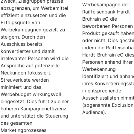
Zweck, Zielgruppen präzise
Werbekampagne der
abzugrenzen, um Werbemittel
Raiffeisenbank Hardt-
effizient einzusetzen und die
Bruhrain eG die
Erfolgsquote von
beworbenen Personen
Werbekampagnen gezielt zu
Produkt gekauft habe
steigern. Durch den
oder nicht. Dies geschi
Ausschluss bereits
indem die Raiffeisenb
konvertierter und damit
Hardt-Bruhrain eG die
irrelevanter Personen wird die
Personen anhand ihrer
Ansprache auf potenzielle
Werbekennung
Neukunden fokussiert,
identifiziert und anhan
Streuverluste werden
ihres Konvertierungsst
minimiert und das
in entsprechende
Werbebudget wirkungsvoll
Ausschlusslisten nimm
eingesetzt. Dies führt zu einer
(sogenannte Exclusion
höheren Kampagneneffizienz
Audience).
und unterstützt die Steuerung
des gesamten
Marketingprozesses.