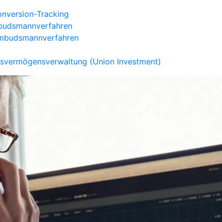
onversion-Tracking
mbudsmannverfahren
 Ombudsmannverfahren
dsvermögensverwaltung (Union Investment)