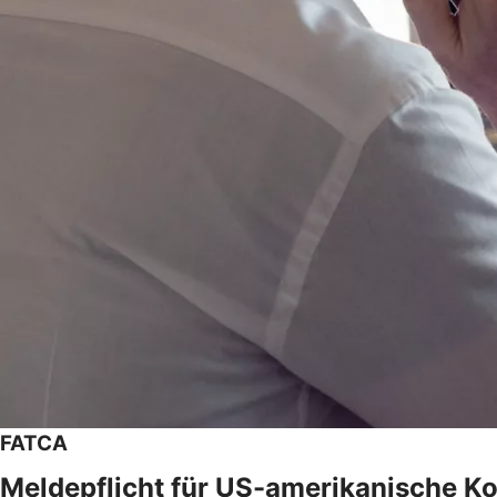
FATCA
Meldepflicht für US-amerikanische K